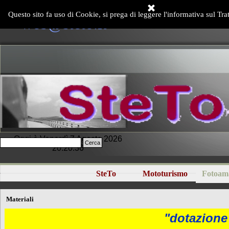
Vai ai contenuti
Questo sito fa uso di Cookie, si prega di leggere l'informativa sul Tra
web@steto.it
Oggi è Venerdì 7 Agosto 2026
Cerca
20:20:36
SteTo
Mototurismo
Fotoam
▼
▼
Materiali
"dotazione 