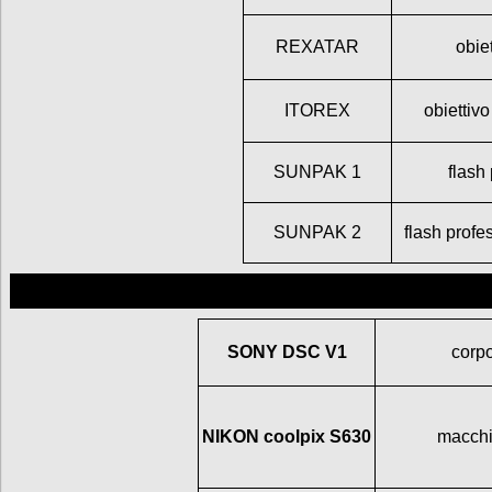
REXATAR
obie
ITOREX
obietti
SUNPAK 1
flash
SUNPAK 2
flash profe
SONY DSC V1
corpo
NIKON coolpix S630
macchi