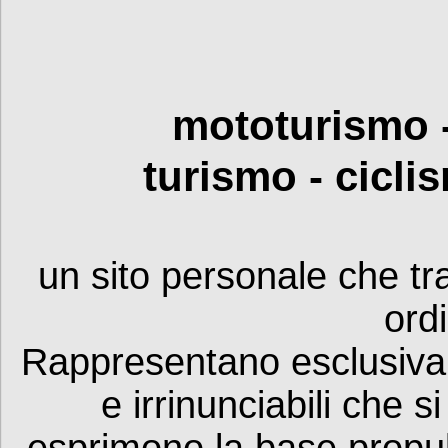
mototurismo 
turismo -
cicli
un sito personale che tr
ord
R
appresentano esclusivam
e irrinunciabili che 
esprimono la base propu