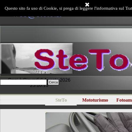
Vai ai contenuti
Questo sito fa uso di Cookie, si prega di leggere l'informativa sul Tra
web@steto.it
Oggi è Giovedì 6 Agosto 2026
Cerca
23:10:13
SteTo
Mototurismo
Fotoam
▼
▼